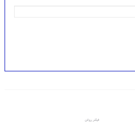
فیلتر روغن
فیلتر روغن آزرا بلند